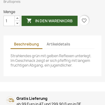
Bruttopreis
Menge

favorite_border
IN DEN WARENKORB
Beschreibung
Artikeldetails
Strahlendes grün mit gelben Reflexen unterlegt.
Im Geschmack zeigt er sich pfeffrig mit langem
fruchtigen Abgang, ein jugendlicher.
Gratis Lieferung
ab 99 Euro in AT und 299,90 Euro in DE