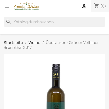
shopping_cart


(0)
search
Startseite
Weine
Überacker - Grüner Veltliner
Brunnthal 2017