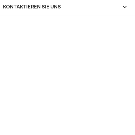
KONTAKTIEREN SIE UNS
keyboard_arrow_down