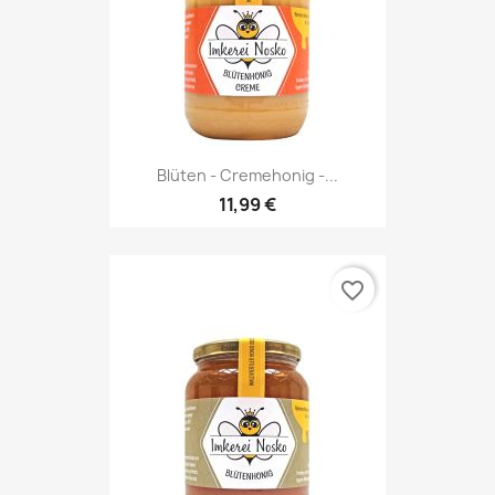
Blüten - Cremehonig -...
11,99 €
favorite_border