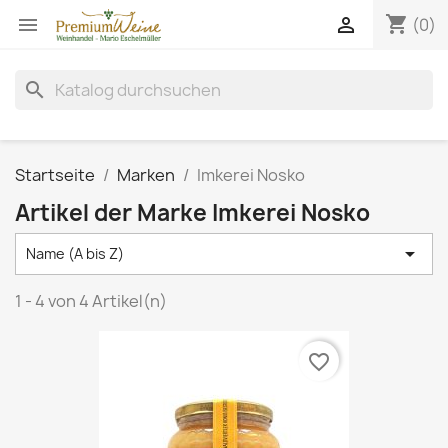
shopping_cart


(0)
search
Startseite
Marken
Imkerei Nosko
Artikel der Marke Imkerei Nosko

Name (A bis Z)
1 - 4 von 4 Artikel(n)
favorite_border