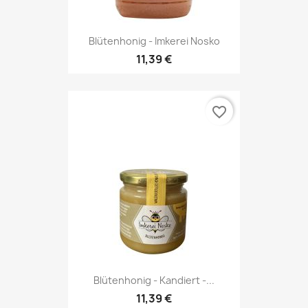
Blütenhonig - Imkerei Nosko
11,39 €
favorite_border
Blütenhonig - Kandiert -...
11,39 €