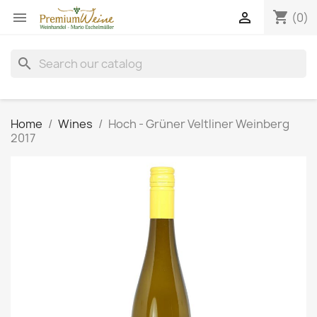
shopping_cart


(0)
search
Home
Wines
Hoch - Grüner Veltliner Weinberg
2017