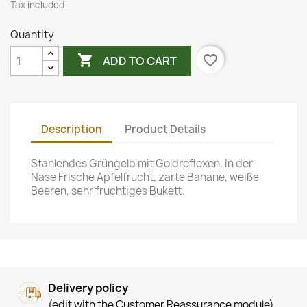
Tax included
Quantity

favorite_border
ADD TO CART
Description
Product Details
Stahlendes Grüngelb mit Goldreflexen. In der
Nase Frische Apfelfrucht, zarte Banane, weiße
Beeren, sehr fruchtiges Bukett.
Delivery policy
(edit with the Customer Reassurance module)