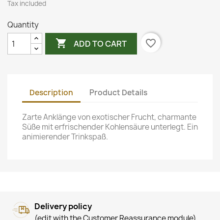
Tax included
Quantity

favorite_border
ADD TO CART
Description
Product Details
Zarte Anklänge von exotischer Frucht, charmante
Süße mit erfrischender Kohlensäure unterlegt. Ein
animierender Trinkspaß.
Delivery policy
(edit with the Customer Reassurance module)