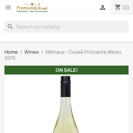
shopping_cart


(0)
search
Home
Wines
Nittnaus - Cuveé Frizzante Weiss
2015
ON SALE!