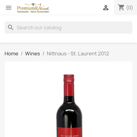
shopping_cart


(0)
search
Home
Wines
Nittnaus - St. Laurent 2012