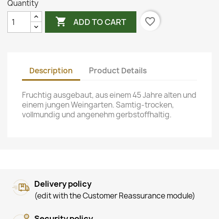
Quantity

favorite_border
ADD TO CART
Description
Product Details
Fruchtig ausgebaut, aus einem 45 Jahre alten und
einem jungen Weingarten. Samtig-trocken,
vollmundig und angenehm gerbstoffhaltig.
Delivery policy
(edit with the Customer Reassurance module)
Security policy