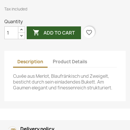
Tax included
Quantity

favorite_border
ADD TO CART
Description
Product Details
Cuvée aus Merlot, Blaufränkisch und Zweigelt,
besticht durch sein einladendes Bukett. Am
Gaumen elegant und finessenreich strukturiert.
Delivery policy