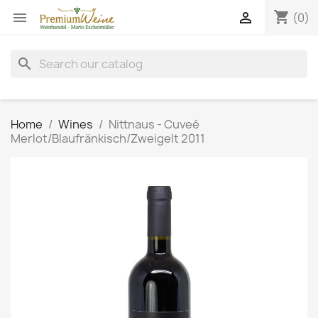
shopping_cart


(0)
search
Home
Wines
Nittnaus - Cuveé
Merlot/Blaufränkisch/Zweigelt 2011